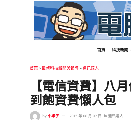
首頁
科技新聞
首頁
»
最新科技新聞與報導
»
通訊達人
【電信資費】八月
到飽資費懶人包
by
小丰子
2015 年 08 月 02 日
in
通訊達人