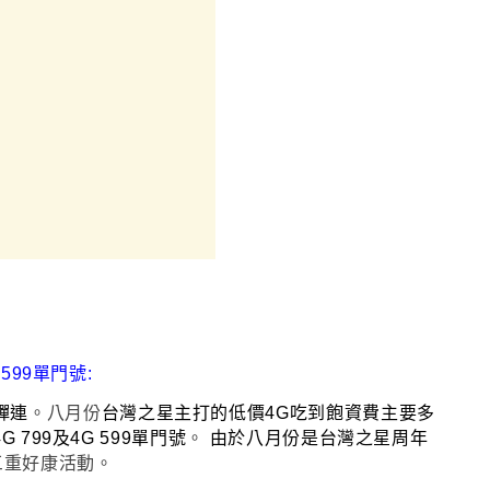
與599單門號:
蟬連
。八月份
台灣之星主打的低價4G吃到飽資費主要多
G 799及4G 599單門號
。
由於八月份是台灣之星周年
三重好康活動
。