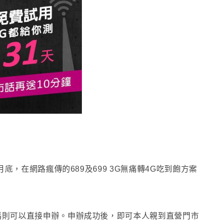
月底
，
在網路瘋傳的689及699 3G無痛轉4G吃到飽方案
碼則可以直接申辦
。
申辦成功後
，
即可
本人親到直營門市