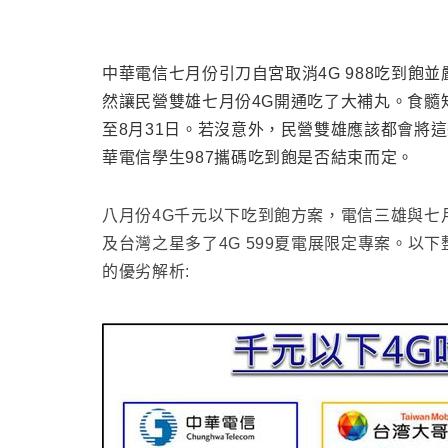
中華電信七月份引刀自宮取消4G 988吃到飽
然讓民營雙雄七月份4G開通吃了大補丸。食髓
至8月31日
。若沒意外，民營雙雄應該都會將這些
華電信學生987攜碼吃到飽是否結束而定
。
八月份4G千元以下吃到飽方案
，電信三雄
與七
及台灣之星多了4G 599夏電展限定專案
。
以下
的優劣解析: