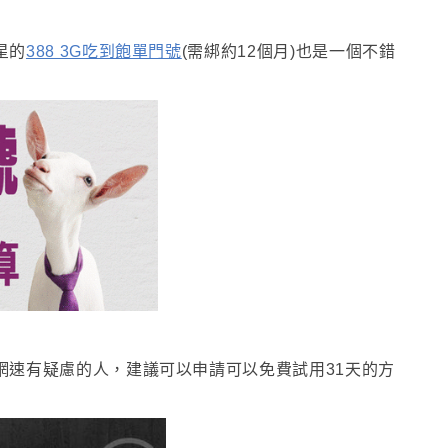
星的
388 3G吃到飽單門號
(需
綁約12個月)也是一個不錯
網速有疑慮的人
，建議可以申請可以
免費試用31天的方