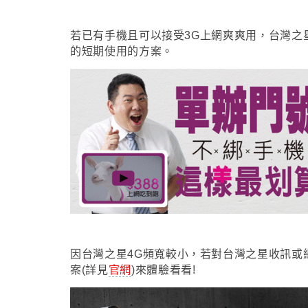
若已有手機且可以接受3G上網爽爽用
，台灣之
的短期使用的方案
。
因台灣之星4G頻寬較小
，
若對台灣之星收訊或
案(詳見
官網
)來體驗看看!