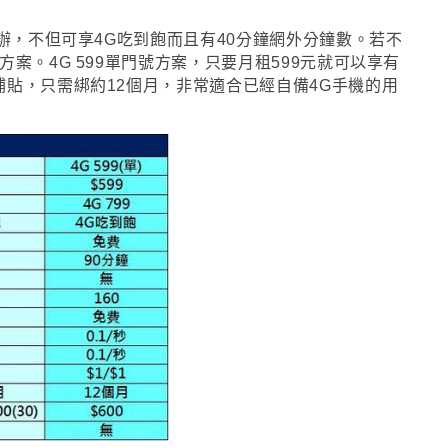
辦
，
不但可享4G吃到飽而且有40分鐘網外分鐘數
。
若不
號方案
。
4G 599單門號方案
，只要月租599元就
可以享有
補貼
，
只需綁約12個月
，
非常適合已經自備4G手機的用