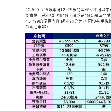
4G 599 U25限
年滿12~25歲的年輕人才可以申
符資格
，
就必須申辦4G 799或是4G 599單門
4G 799的優惠內容(網外90分鐘)
。因沒有手機
戶短期申辦
。