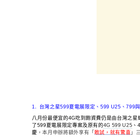
1.
台灣之星599夏電展限定
、
599 U25、799
八月份最便宜的4G吃到飽資費仍是由台灣之星
了599夏電展限定專案及原有的
4G 599 U25
、4
慶
，本月申辦將額外享有
「
敢試，就有驚喜
」