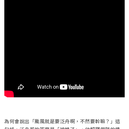
為何會說出「颱風就是要泛舟啊，不然要幹嘛？」這