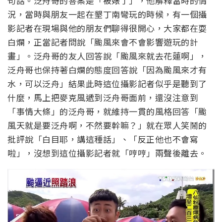
句話。泛舟哥的答案是「被婊了」，他解釋當時的情
況，當時與朋友一起在墾丁南彎玩的時候，有一個攝
影記者在現場與他的朋友們聊得很開心，大家都在耍
白爛，正當記者問說「颱風來會不會影響遊玩的計
畫」。泛舟哥的友人回答說「颱風來就去花蓮啊」，
泛舟哥也保持著白爛的態度回答說「因為颱風來才有
水，可以泛舟」結果此時這位攝影記者似乎是聽到了
什麼，馬上把麥克風遞到泛舟哥面前，還沒注意到
「事情大條」的泛舟哥，就維持一貫的風格回答「颱
風天就是要泛舟啊，不然要幹嘛？」就在眾人笑鬧的
批評說「白目耶，講這種話」、「反正他也不會寫
啦」，沒想到這位攝影記者就「哼哼」兩聲後離去。