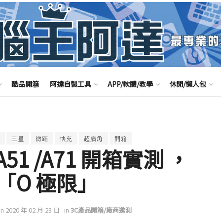
酷品開箱
阿達自製工具
APP/軟體/教學
休閒/懶人包
三星
微距
快充
超廣角
開箱
 A51 /A71 開箱實測 ，
「O 極限」
on 2020 年 02 月 23 日
in
3C產品開箱/廠商邀測