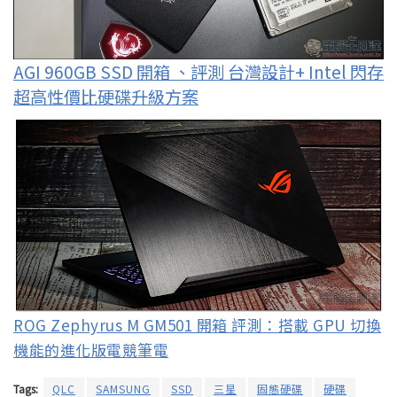
AGI 960GB SSD 開箱 、評測 台灣設計+ Intel 閃存
超高性價比硬碟升級方案
ROG Zephyrus M GM501 開箱 評測：搭載 GPU 切換
機能的進化版電競筆電
Tags:
QLC
SAMSUNG
SSD
三星
固態硬碟
硬碟