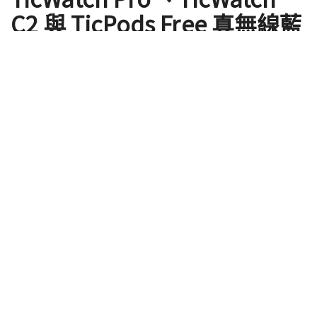
C2 與 TicPods Free 真無線藍
牙耳機
by
ClaireC
2018 年 12 月 04 日
Mobvoi 在台灣市場中消費者比較陌生，但在歐美市場
上卻是個大受好評的穿戴裝置品牌，在去年於台灣上
市的首款 TicWatch 因其物美價實受到消費者的歡
迎，今日（12/4）的記者會中更宣布旗下最新產品
TicWatch Pro 、TicWatch C2 與 TicPods Free 真
無線藍牙耳機正式引進台灣。