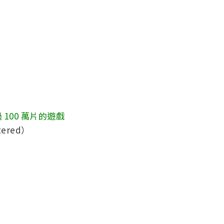
過
100
萬片的遊戲
tered）