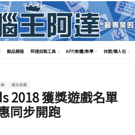
酷品開箱
阿達自製工具
APP/軟體/教學
休閒/懶人包
主機
電玩遊戲
ards 2018 獲獎遊戲名單
惠同步開跑