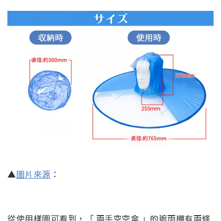
▲
圖片來源
：
從使用樣圖可看到，「 兩手空空傘 」的遮雨棚有兩條