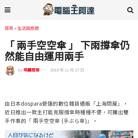
首頁
»
生活與旅遊
「 兩手空空傘 」 下雨撐傘仍
然能自由運用兩手
by
萌朧雪猴
2018 年 11 月 27 日
由日本dospara營運的數位雜貨通販「上海問屋」，
近日推出一款主打能克服撐傘時種種不便，可騰出雙
手作事的「 兩手空空傘 (手ぶら傘)」。