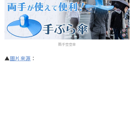
兩手空空傘
▲
圖片來源
：