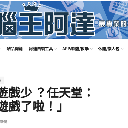
酷品開箱
阿達自製工具
APP/軟體/教學
休閒/懶人包
戲
tch 遊戲少 ？任天堂：
 款遊戲了啦！」
新聞