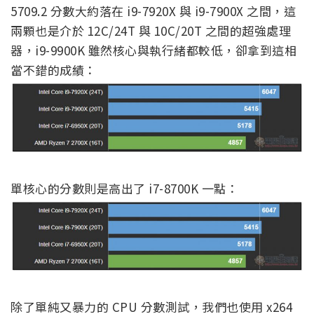
5709.2 分數大約落在 i9-7920X 與 i9-7900X 之間，這
兩顆也是介於 12C/24T 與 10C/20T 之間的超強處理
器，i9-9900K 雖然核心與執行緒都較低，卻拿到這相
當不錯的成績：
單核心的分數則是高出了 i7-8700K 一點：
除了單純又暴力的 CPU 分數測試，我們也使用 x264