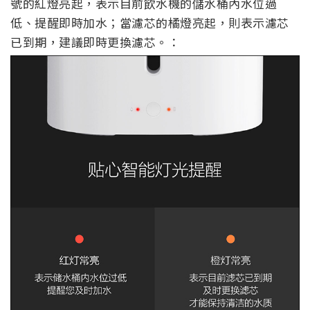
號的紅燈亮起，表示目前飲水機的儲水桶內水位過
低、提醒即時加水；當濾芯的橘燈亮起，則表示濾芯
已到期，建議即時更換濾芯。：