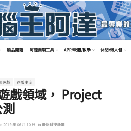
酷品開箱
阿達自製工具
APP/軟體/教學
休閒/懶人包
流遊戲
遊戲串流
領域， Project
公測
on 2019 年 06 月 10 日
in
最新科技新聞