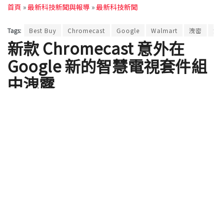
首頁
»
最新科技新聞與報導
»
最新科技新聞
Tags:
Best Buy
Chromecast
Google
Walmart
洩密
洩
新款 Chromecast 意外在
Google 新的智慧電視套件組
中洩露
by
Ross Wang
2018 年 10 月 05 日
先別對 新款 Chromecast 直接在 Best Buy 賣場上讓
人買到這件事感到意外，因為這個明明尚未上市的電
視棒，應該又從別的賣場流出了新的照片（跌倒）。
根據 Reddit 貼文流出的資訊，下圖這個疑似新款
Google 智慧電視套件（Smart TV Kit），應該搭的就