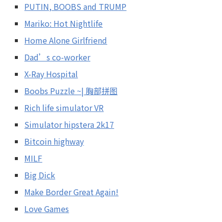
PUTIN, BOOBS and TRUMP
Mariko: Hot Nightlife
Home Alone Girlfriend
Dad’s co-worker
X-Ray Hospital
Boobs Puzzle ~| 胸部拼图
Rich life simulator VR
Simulator hipstera 2k17
Bitcoin highway
MILF
Big Dick
Make Border Great Again!
Love Games