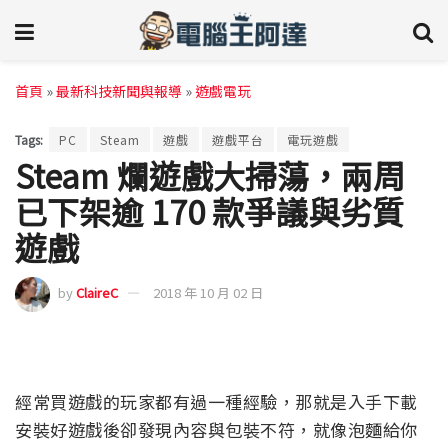
首頁
»
最新科技新聞與報導
»
遊戲電玩
Tags:
PC
Steam
遊戲
遊戲平台
電玩遊戲
Steam 爛遊戲大掃蕩，兩周
已下架逾 170 款爭議與劣質
遊戲
by
ClaireC
2018 年 10 月 02 日
經常買遊戲的玩家都有過一種經驗，那就是入手下載
安裝好遊戲後卻發現內容與包裝不符，就像泡麵給你