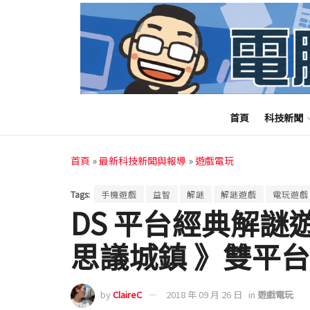
首頁
科技新聞
首頁
»
最新科技新聞與報導
»
遊戲電玩
Tags:
手機遊戲
益智
解謎
解謎遊戲
電玩遊戲
DS 平台經典解謎
思議城鎮 》雙平
by
ClaireC
2018 年 09 月 26 日
in
遊戲電玩