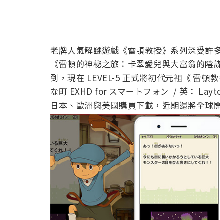
老牌人氣解謎遊戲《雷頓教授》系列深受許
《雷頓的神秘之旅：卡翠愛兒與大富翁的陰謀
到，現在 LEVEL-5 正式將初代元祖《 
な町 EXHD for スマートフォン / 英： Layt
日本、歐洲與美國購買下載，近期還將全球