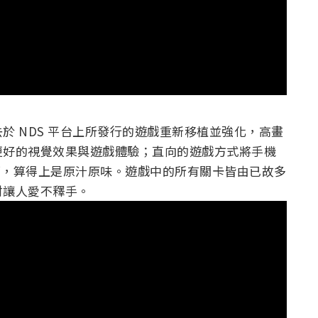
於 NDS 平台上所發行的遊戲重新移植並強化，高畫
更好的視覺效果與遊戲體驗；直向的遊戲方式將手機
畫面，算得上是原汁原味。遊戲中的所有關卡皆由已故多
材讓人愛不釋手。