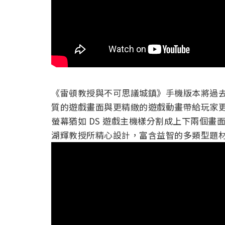
《雷頓教授與不可思議城鎮》手機版本將過去
質的遊戲畫面與更精緻的遊戲動畫帶給玩家
螢幕猶如 DS 遊戲主機樣分割成上下兩個
湖輝教授所精心設計，富含益智的多類型題