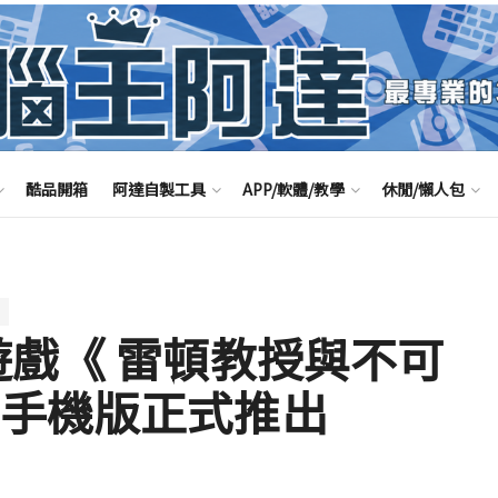
酷品開箱
阿達自製工具
APP/軟體/教學
休閒/懶人包
遊戲《 雷頓教授與不可
台手機版正式推出