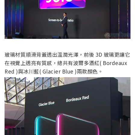
玻璃材質順滑背蓋透出溫潤光澤，前後 3D 玻璃更讓它
在視覺上透亮有質感，總共有波爾多酒紅( Bordeaux
Red )與冰川藍( Glacier Blue )兩款顏色。