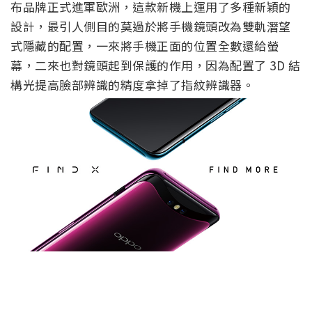
布品牌正式進軍歐洲，這款新機上運用了多種新穎的
設計，最引人側目的莫過於將手機鏡頭改為雙軌潛望
式隱藏的配置，一來將手機正面的位置全數還給螢
幕，二來也對鏡頭起到保護的作用，因為配置了 3D 結
構光提高臉部辨識的精度拿掉了指紋辨識器。