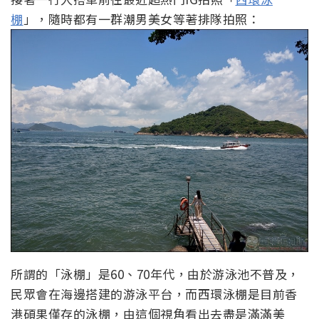
棚
」，隨時都有一群潮男美女等著排隊拍照：
所謂的「泳棚」是60、70年代，由於游泳池不普及，
民眾會在海邊搭建的游泳平台，而西環泳棚是目前香
港碩果僅存的泳棚，由這個視角看出去盡是滿滿美