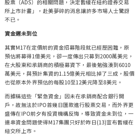
股票（ADS）的相關問題，決定暫緩在紐約證券交易
所上市計畫」，赴美夢碎的消息讓許多市場人士驚訝
不已。
資金遲未到位
其實M17在定價前的資金招募階段就已經歷困難，原
預估將募得1億美元，卻一度傳出只募到2000萬美元，
在大股東和承銷商的積極募資下，最後勉強湊到6010
萬美元，與預計集資的1.15億美元相比掉了三成，股價
也從原本外界預估的每股10至12美元降至8美元。
而據稱這些「緊急資金」因未在承銷商配合銀行開
戶，故無法於IPO首幾日匯款進行股票交易，而外界更
盛傳在IPO前夕有投資機構反悔，導致資金未到位，一
連串資金問題使得M17集團只好於昨日(13)宣布暫緩在
紐交所上市。