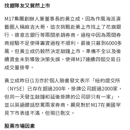
找錯隊友又貿然上市
M17集團創辦人兼董事長的黃立成，因為作風海派演
藝圈人稱麻吉大哥，這次挑戰赴美上市找上了花旗銀
行、德意志銀行等兩間承銷券商，過程中因為兩間券
商經驗不足使得籌資過程不順利，最後只募到6000多
萬，但黃立成仍毅然決定敲鐘上市，準備不全以及後
續資金未到導致決策失誤，使得M17連續四個交易日
成交量掛零。
黃立成昨日(13)亦於個人臉書發文表示「紐約證交所
（NYSE）已存在超過200年，掛牌公司超過2000家，
但同一天發生敲鐘和延後掛牌的公司卻只有一家」，
並以英語髒話怒罵兩家券商，顯見對於M17在美國罕
見下市表達不滿，但現已刪文。
股票市場因素