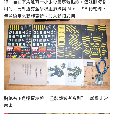
特。而右下角還有一小張專屬序號貼紙，這註冊時會
用到，另外還有藍牙模組排線與 Mini-USB 傳輸線，
傳輸線用來韌體更新、加入新招式用：
貼紙右下角還標示著 “重裝毀滅者系列”，感覺非常
厲害：