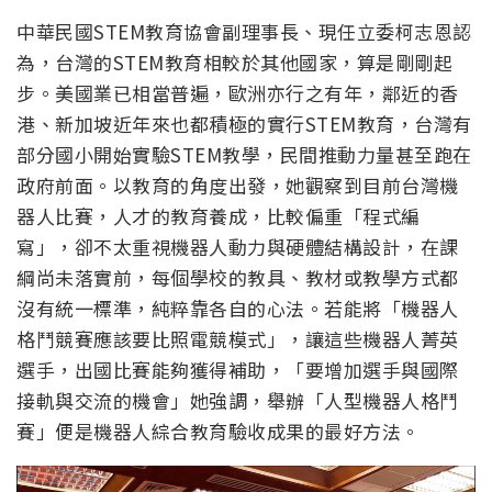
中華民國STEM教育協會副理事長、現任立委柯志恩認
為，台灣的STEM教育相較於其他國家，算是剛剛起
步。美國業已相當普遍，歐洲亦行之有年，鄰近的香
港、新加坡近年來也都積極的實行STEM教育，台灣有
部分國小開始實驗STEM教學，民間推動力量甚至跑在
政府前面。以教育的角度出發，她觀察到目前台灣機
器人比賽，人才的教育養成，比較偏重「程式編
寫」，卻不太重視機器人動力與硬體結構設計，在課
綱尚未落實前，每個學校的教具、教材或教學方式都
沒有統一標準，純粹靠各自的心法。若能將「機器人
格鬥競賽應該要比照電競模式」，讓這些機器人菁英
選手，出國比賽能夠獲得補助，「要增加選手與國際
接軌與交流的機會」她強調，舉辦「人型機器人格鬥
賽」便是機器人綜合教育驗收成果的最好方法。