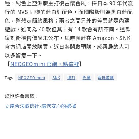
種，配色上亞洲版主打復古懷舊風，採日本 90 年代流
行的 MVS 同樣的藍白紅配色，而國際版則為黑白藍配
色，整體走簡約風格；兩者之間另外的差異就是內建
遊戲，雖同為 40 款但其中有 14 款會有所不同。這款
復刻街機售價尚未公布，屆時預計在 Amazon、SNK
官方網店開放購買，近日將開啟預購，感興趣的人可
以多留意一下。
【
NEOGEOmini 官網，點這裡
】
Tags:
NEOGEO mini
SNK
復刻
街機
電玩遊戲
您也許會喜歡：
立達合法徵信社-讓您安心的選擇