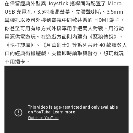
在保留經典外型與 Joystick 搖桿同時配置了 Micro
USB 充電孔，3.5吋液晶螢幕、立體聲喇叭、3.5mm
耳機孔以及可外接到電視中同歡共樂的 HDMI 端子，
你甚至可用有線方式外接專用手把兩人對戰、用行動
電源供電遊玩。在遊戲方面則內建有《惡狼傳說》、
《快打旋風》、《月華劍士》等系列共計 40 款膾炙人
口的經典街機遊戲，支援即時讀取與儲存，想玩就玩
不用插卡。