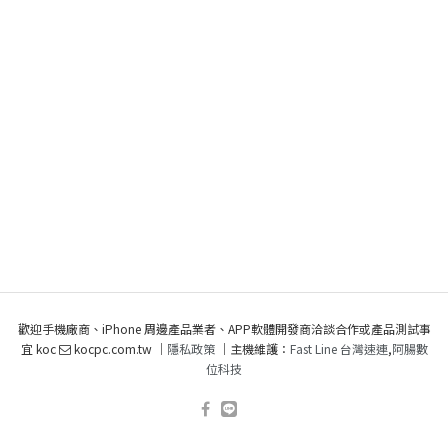
歡迎手機廠商、iPhone 周邊產品業者、APP軟體開發商洽談合作或產品測試事
宜 koc
kocpc.com.tw ｜
隱私政策
｜主機維護：
Fast Line 台灣速連
,
阿腸數
位科技