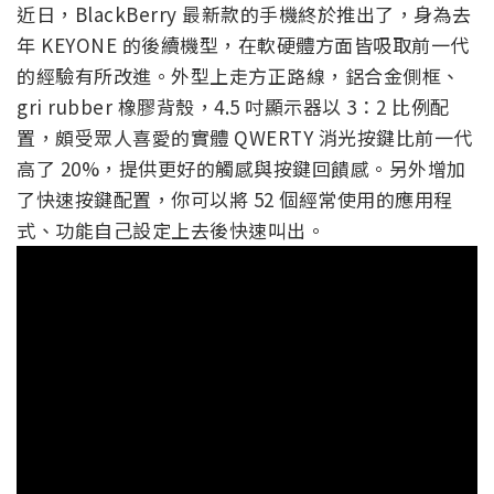
近日，BlackBerry 最新款的手機終於推出了，身為去
年 KEYONE 的後續機型，在軟硬體方面皆吸取前一代
的經驗有所改進。外型上走方正路線，鋁合金側框、
gri rubber 橡膠背殼，4.5 吋顯示器以 3：2 比例配
置，頗受眾人喜愛的實體 QWERTY 消光按鍵比前一代
高了 20%，提供更好的觸感與按鍵回饋感。另外增加
了快速按鍵配置，你可以將 52 個經常使用的應用程
式、功能自己設定上去後快速叫出。