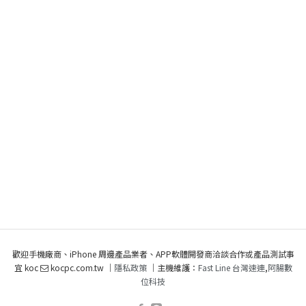
歡迎手機廠商、iPhone 周邊產品業者、APP軟體開發商洽談合作或產品測試事
宜 koc
kocpc.com.tw ｜
隱私政策
｜主機維護：
Fast Line 台灣速連
,
阿腸數
位科技