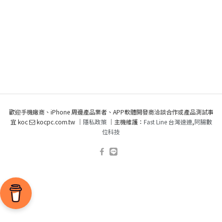
歡迎手機廠商、iPhone 周邊產品業者、APP軟體開發商洽談合作或產品測試事
宜 koc
kocpc.com.tw ｜
隱私政策
｜主機維護：
Fast Line 台灣速連
,
阿腸數
位科技