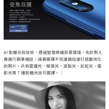
AI 影棚光效技術，透過智慧辨識背景環境，先針對人
像進行精準捕捉，接著選擇不同濾鏡迅速打造藝術化
的照片，共有窗邊光、樹葉光、波點光、彩虹光、電
影光等 7 種影棚光效可選擇。：