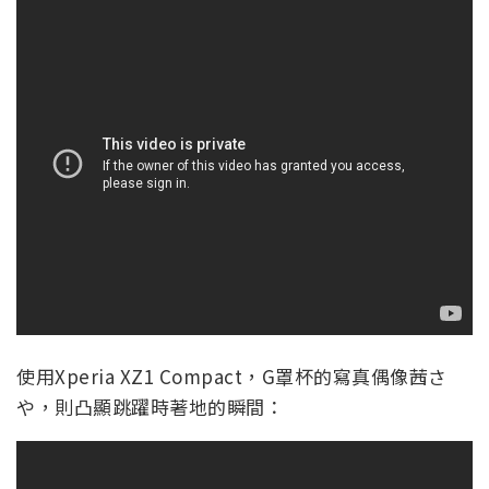
使用Xperia XZ1 Compact，G罩杯的寫真偶像茜さ
や，則凸顯跳躍時著地的瞬間：