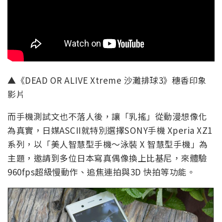
▲《DEAD OR ALIVE Xtreme 沙灘排球3》穗香印象
影片
而手機測試文也不落人後，讓「乳搖」從動漫想像化
為真實，日媒ASCII就特別選擇SONY手機 Xperia XZ1
系列，以「美人智慧型手機～泳裝 X 智慧型手機」為
主題，邀請到多位日本寫真偶像換上比基尼，來體驗
960fps超級慢動作、追焦連拍與3D 快拍等功能。