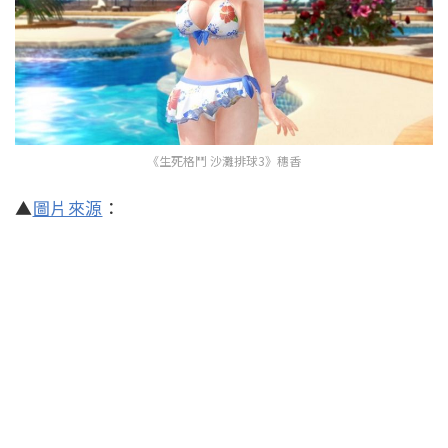
《生死格鬥 沙灘排球3》穗香
▲
圖片來源
：