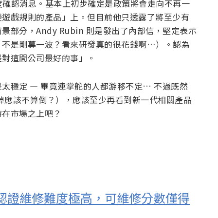
in 數度確認消息。基本上初步確定是政策將會走向不再一
變遊戲規則的產品」上。但目前他只透露了將至少有
分，Andy Rubin 則是發出了內部信，堅定表示
？不是剛募一波？看來研發真的很花錢啊…）。認為
是對這間公司最好的事」。
太穩定 — 畢竟連掌舵的人都游移不定… 不過既然
賣掉應該不算倒？），應該至少再看到新一代相關產品
持在市場之上吧？
ixit 網站認證維修難度極高，可維修分數僅得