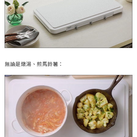
無論是燉湯、煎馬鈴薯：