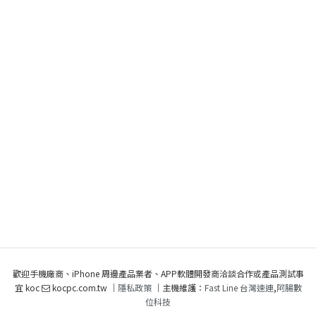
歡迎手機廠商、iPhone 周邊產品業者、APP軟體開發商洽談合作或產品測試事
宜 koc
kocpc.com.tw ｜
隱私政策
｜主機維護：
Fast Line 台灣速連
,
阿腸數
位科技