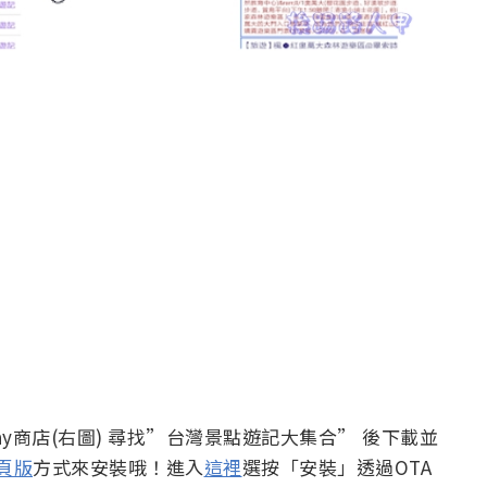
或 Play商店(右圖) 尋找”台灣景點遊記大集合” 後下載並
網頁版
方式來安裝哦！進入
這裡
選按「安裝」透過OTA