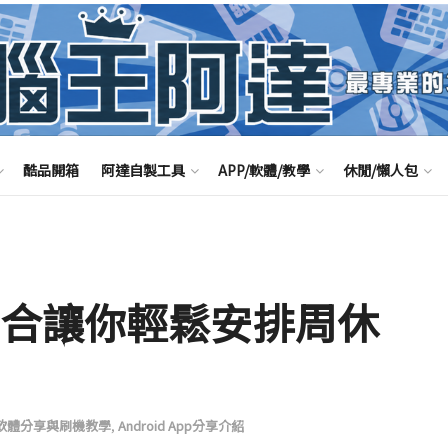
酷品開箱
阿達自製工具
APP/軟體/教學
休閒/懶人包
集合讓你輕鬆安排周休
id軟體分享與刷機教學
,
Android App分享介紹