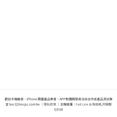
歡迎手機廠商、iPhone 周邊產品業者、APP軟體開發商洽談合作或產品測試事
宜 koc
kocpc.com.tw ｜
隱私政策
｜主機維護：
Fast Line 台灣速連
,
阿腸數
位科技