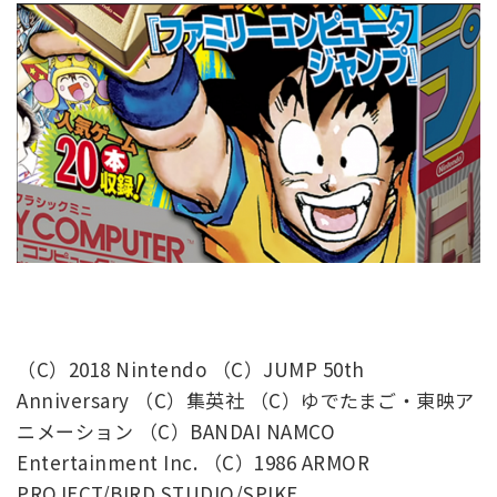
（C）2018 Nintendo （C）JUMP 50th
Anniversary （C）集英社 （C）ゆでたまご・東映ア
ニメーション （C）BANDAI NAMCO
Entertainment Inc. （C）1986 ARMOR
PROJECT/BIRD STUDIO/SPIKE