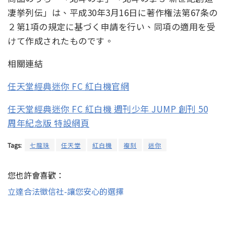
凄挙列伝」は、平成30年3月16日に著作権法第67条の
２第1項の規定に基づく申請を行い、同項の適用を受
けて作成されたものです。
相關連結
任天堂經典迷你 FC 紅白機官網
任天堂經典迷你 FC 紅白機 週刊少年 JUMP 創刊 50
周年紀念版 特設網頁
Tags:
七龍珠
任天堂
紅白機
複刻
迷你
您也許會喜歡：
立達合法徵信社-讓您安心的選擇