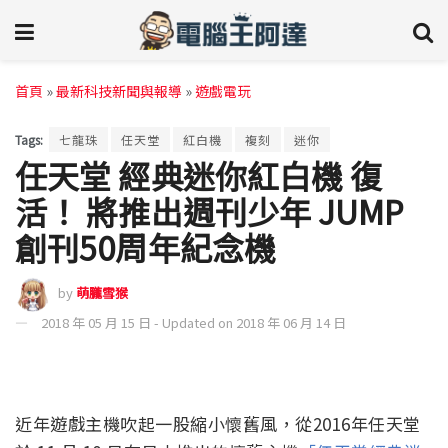
首頁
»
最新科技新聞與報導
»
遊戲電玩
Tags:
七龍珠
任天堂
紅白機
複刻
迷你
任天堂 經典迷你紅白機 復
活！ 將推出週刊少年 JUMP
創刊50周年紀念機
by
萌朧雪猴
2018 年 05 月 15 日 - Updated on 2018 年 06 月 14 日
近年遊戲主機吹起一股縮小懷舊風，從2016年任天堂