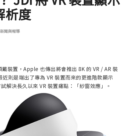
 解析度
新聞與報導
戴裝置，Apple 也傳出將會推出 8K 的 VR / AR 裝
I 最近則是端出了專為 VR 裝置而來的更進階款顯示
度，嘗試解決長久以來 VR 裝置痛點：「紗窗效應」。