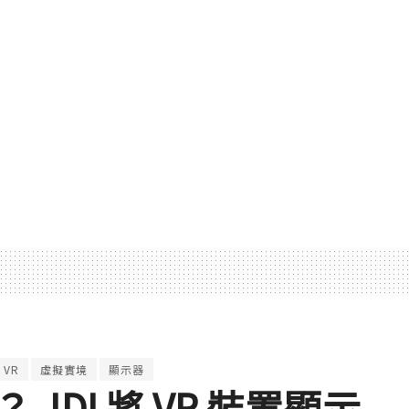
VR
虛擬實境
顯示器
？ JDI 將 VR 裝置顯示