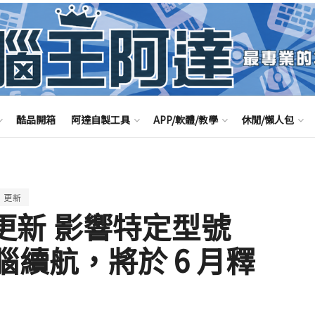
酷品開箱
阿達自製工具
APP/軟體/教學
休閒/懶人包
更新
四月更新 影響特定型號
的電腦續航，將於 6 月釋