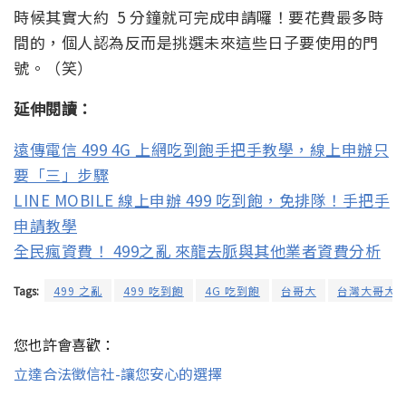
時候其實大約 5 分鐘就可完成申請囉！要花費最多時
間的，個人認為反而是挑選未來這些日子要使用的門
號。（笑）
延伸閱讀：
遠傳電信 499 4G 上網吃到飽手把手教學，線上申辦只
要「三」步驟
LINE MOBILE 線上申辦 499 吃到飽，免排隊！手把手
申請教學
全民瘋資費！ 499之亂 來龍去脈與其他業者資費分析
Tags:
499 之亂
499 吃到飽
4G 吃到飽
台哥大
台灣大哥大
您也許會喜歡：
立達合法徵信社-讓您安心的選擇