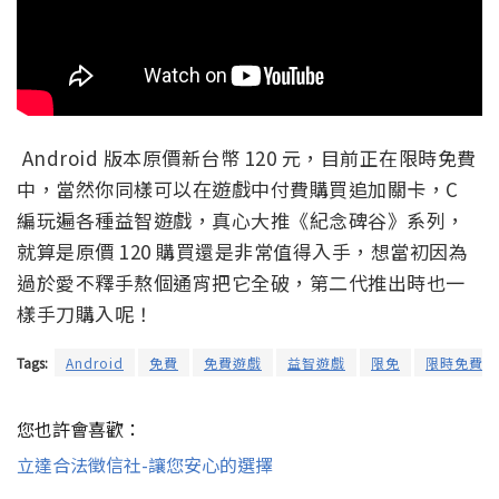
Android 版本原價新台幣 120 元，目前正在限時免費
中，當然你同樣可以在遊戲中付費購買追加關卡，C
編玩遍各種益智遊戲，真心大推《紀念碑谷》系列，
就算是原價 120 購買還是非常值得入手，想當初因為
過於愛不釋手熬個通宵把它全破，第二代推出時也一
樣手刀購入呢！
Tags:
Android
免費
免費遊戲
益智遊戲
限免
限時免費
您也許會喜歡：
立達合法徵信社-讓您安心的選擇