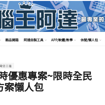
酷品開箱
阿達自製工具
APP/軟體/教學
休閒/懶人包
電信三雄
時優惠專案~限時全民
方案懶人包