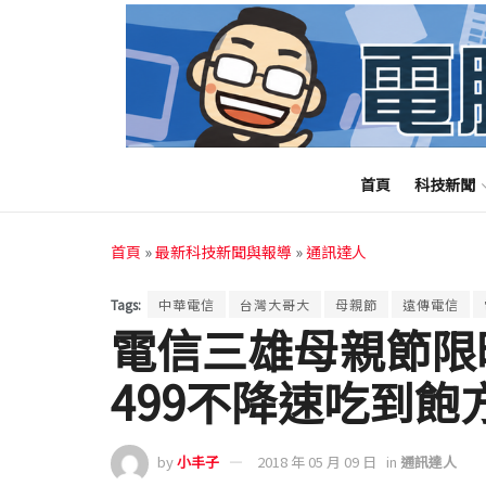
首頁
科技新聞
首頁
»
最新科技新聞與報導
»
通訊達人
Tags:
中華電信
台灣大哥大
母親節
遠傳電信
電信三雄母親節限
499不降速吃到飽
by
小丰子
2018 年 05 月 09 日
in
通訊達人