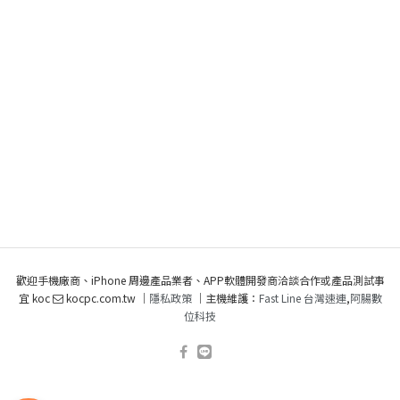
歡迎手機廠商、iPhone 周邊產品業者、APP軟體開發商洽談合作或產品測試事
宜 koc
kocpc.com.tw ｜
隱私政策
｜主機維護：
Fast Line 台灣速連
,
阿腸數
位科技