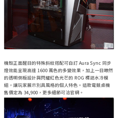
機殼正面醒目的特殊斜紋搭配可自訂 Aura Sync 同步
燈效能呈現高達 1600 萬色的多變效果，加上一目瞭然
的透明側板設計與閃耀紅色光芒的 ROG 標誌水冷模
組，讓玩家展示別具風格的個人特色。這款電競桌機
售價定為 34,900，更多細節可洽官網。