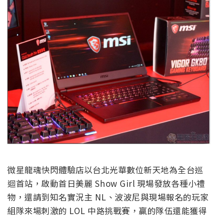
微星龍魂快閃體驗店以台北光華數位新天地為全台巡
迴首站，啟動首日美麗 Show Girl 現場發放各種小禮
物，還請到知名實況主 NL、波波尼與現場報名的玩家
組隊來場刺激的 LOL 中路挑戰賽，贏的隊伍還能獲得