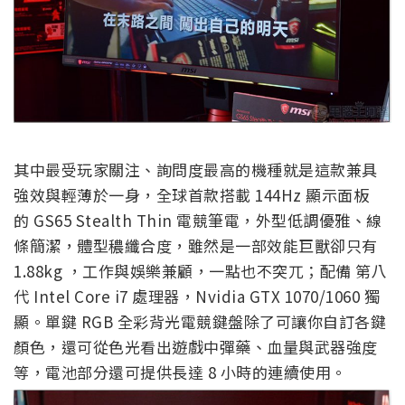
其中最受玩家關注、詢問度最高的機種就是這款兼具
強效與輕薄於一身，全球首款搭載 144Hz 顯示面板
的 GS65 Stealth Thin 電競筆電，外型低調優雅、線
條簡潔，體型穠纖合度，雖然是一部效能巨獸卻只有
1.88kg ，工作與娛樂兼顧，一點也不突兀；配備 第八
代 Intel Core i7 處理器，Nvidia GTX 1070/1060 獨
顯。單鍵 RGB 全彩背光電競鍵盤除了可讓你自訂各鍵
顏色，還可從色光看出遊戲中彈藥、血量與武器強度
等，電池部分還可提供長達 8 小時的連續使用。