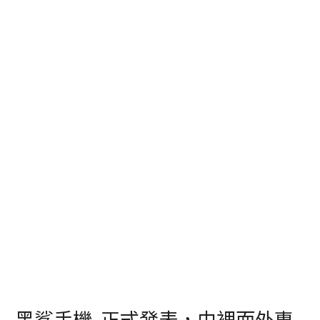
黑鯊手機 正式發表，由裡而外專