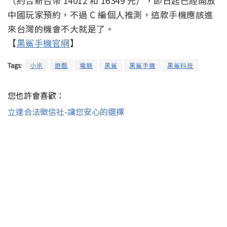
（約合新台幣 14012 和 16349 元），即日起已經開放
中國玩家預約，不過 C 編個人推測，這款手機應該進
來台灣的機會不大就是了。
【
黑鯊手機官網
】
Tags:
小米
遊戲
電競
黑鯊
黑鯊手機
黑鯊科技
您也許會喜歡：
立達合法徵信社-讓您安心的選擇