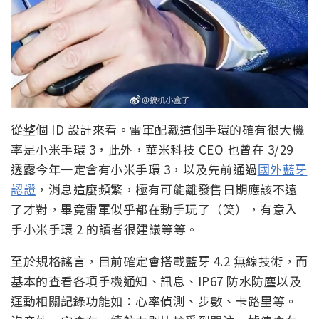
從整個 ID 設計來看。雷軍配戴這個手環的確有很大機
率是小米手環 3，此外，華米科技 CEO 也曾在 3/29
透露今年一定會有小米手環 3，以及先前通過
國外藍牙
認證
，消息這麼頻繁，極有可能離發售日期應該不遠
了才對，畢竟雷軍似乎都在動手玩了（笑），有意入
手小米手環 2 的讀者很建議等等。
至於規格謠言，目前確定會搭載藍牙 4.2 無線技術，而
基本的查看各項手機通知、訊息、IP67 防水防塵以及
運動相關記錄功能如：心率偵測、步數、卡路里等。