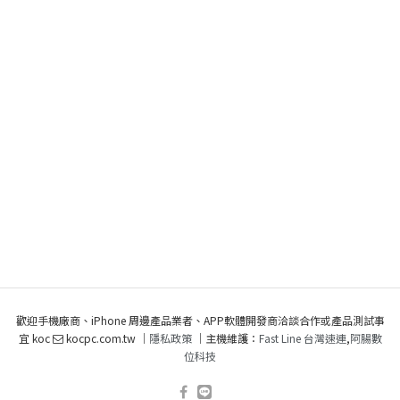
歡迎手機廠商、iPhone 周邊產品業者、APP軟體開發商洽談合作或產品測試事
宜 koc
kocpc.com.tw ｜
隱私政策
｜主機維護：
Fast Line 台灣速連
,
阿腸數
位科技