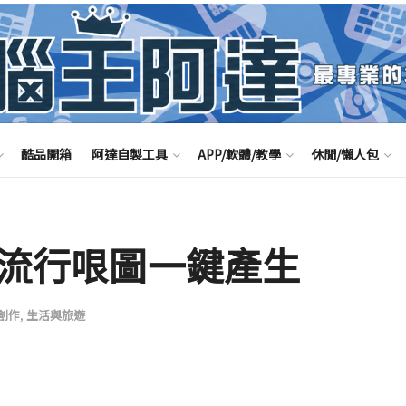
酷品開箱
阿達自製工具
APP/軟體/教學
休閒/懶人包
 ，流行哏圖一鍵產生
創作
,
生活與旅遊