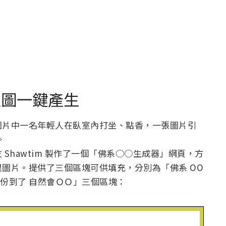
哏圖一鍵產生
圖片中一名年輕人在臥室內打坐、點香，一張圖片引
。
Shawtim 製作了一個「佛系○○生成器」網頁，方
圖片。提供了三個區塊可供填充，分別為「佛系 OO
緣份到了 自然會ＯＯ」三個區塊：