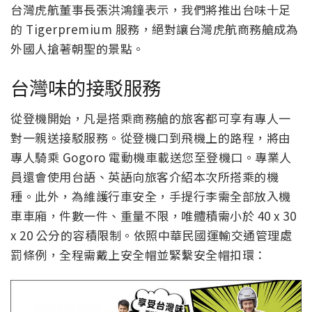
台灣虎航董事長張洪鴻鐘表示，我們將推出台味十足
的 Tigerpremium 服務，絕對讓台灣虎航商務艙成為
外國人搶著朝聖的景點。
台灣味的接駁服務
從登機開始，凡是搭乘商務艙的旅客都可享有專人一
對一親送接駁服務。從登機口到飛機上的路程，將由
專人騎乘 Gogoro 電動機車載送您至登機口。專業人
員還會使用台語、英語向旅客介紹本次所搭乘的機
種。此外，為維護行車安全，手提行李需全部放入機
車車廂，件數一件、重量不限，唯體積需小於 40 x 30
x 20 公分的容積限制。依照中華民國運輸交通管理處
罰條例，全程需戴上安全帽並緊繫安全帽扣環：