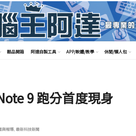
酷品開箱
阿達自製工具
APP/軟體/教學
休閒/懶人包
y Note 9 跑分首度現身
聞與報導
,
最新科技新聞