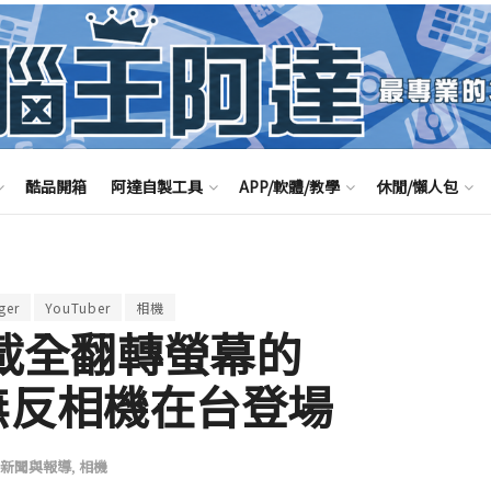
酷品開箱
阿達自製工具
APP/軟體/教學
休閒/懶人包
ger
YouTuber
相機
！搭載全翻轉螢幕的
50 無反相機在台登場
新聞與報導
,
相機