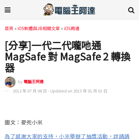
首頁
»
iOS軟體與JB相關文章
»
iOS周邊
[分享]一代二代嚨吔通
MagSafe 對 MagSafe 2 轉換
器
by
電腦王阿達
2012 年 07 月 08 日 - Updated on 2013 年 01 月 01 日
圖文：麥兜小米
為了感謝大家的支持，小米舉辦了抽獎活動，詳請請