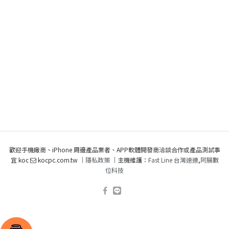
歡迎手機廠商、iPhone 周邊產品業者、APP軟體開發商洽談合作或產品測試事
宜 koc
kocpc.com.tw ｜
隱私政策
｜主機維護：
Fast Line 台灣速連
,
阿腸數
位科技