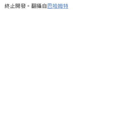
終止開發。翻攝自
巴哈姆特