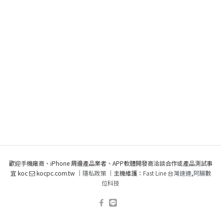
歡迎手機廠商、iPhone 周邊產品業者、APP軟體開發商洽談合作或產品測試事
宜 koc
kocpc.com.tw ｜
隱私政策
｜主機維護：
Fast Line 台灣速連
,
阿腸數
位科技