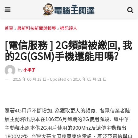
首頁
»
最新科技新聞與報導
»
通訊達人
[電信服務 ] 2G頻譜被繳回, 我
的2G(GSM)手機還能用嗎?
by
小丰子
2015 年 06 月 13 日 - Updated on 2016 年 05 月 21 日
隨著4G用戶不斷增加, 為獲取更大的頻寬, 各電信業者陸
續主動釋出原本在106年6月到期的2G使用頻段. 繼中華
主動釋出原本供2G用戶使用的900Mhz及遠傳主動釋出
1800Mz後, 台灣大哥大因應原東信電訊、原泛亞電信與自