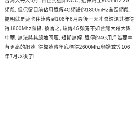
台灣大哥大6月1日正式通知NCC, 選擇終止900mHz 2G
頻段, 但保留目前佔用遠傳4G頻譜的1800mHz全區頻段,
擺明就是要卡住遠傳到106年6月最後一天才會歸還其標得
得1800Mhz頻段. 換言之, 遠傳4G頻寬不如台灣大哥大與
中華, 無法與其飆速問題, 短期無解. 遠傳的4G用戶若要享
有更高的網速, 得靠遠傳年底標得2600Mhz頻譜或等106
年7月以後了!