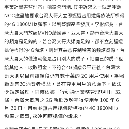
者不自建網路或不使用自建網路，而使用他人接取網路涉
事業計畫書監理案」聽證會開炮, 其中訴求之一就是呼籲
NCC應盡速要求台灣大哥大立即返還占用遠傳依法所標得
的4G 1800MHz頻率，以利整體產業發展。李彬認為，台
灣大哥大開放類MVNO給國碁、亞太電，顯示台灣大哥大
的頻寬是足夠的，若台灣大哥大頻寬足夠，卻不立刻返還
遠傳標得的4G頻譜，則是其惡意控制稀有的頻譜資源。台
灣大哥大的做法就像是占用別人的房子，把自己的房子租
台灣大
給其他人，收取租金，不符合4G頻譜公平正義。
哥大則以目前該頻段仍有數十萬的 2G 用戶使用，為照
顧既有2G消費者權益，會在尊重用戶的意願下，依法
令規定辦理，同時依據「行動通信業務管理規則」32
條，台灣大既有之 2G 執照及頻率得使用至 106 年 6
月 30 日，目前並無占用遠傳所標得的 4G 1800MHz
頻率之情事, 來冷回應遠傳的訴求。