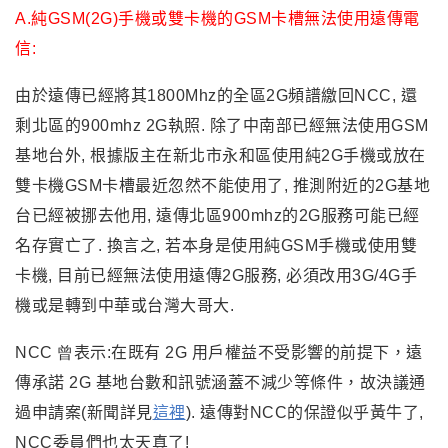
A.純GSM(2G)手機或雙卡機的GSM卡槽無法使用遠傳電
信:
由於遠傳已經將其1800Mhz的全區2G頻譜繳回NCC, 還
剩北區的900mhz 2G執照. 除了中南部已經無法使用GSM
基地台外, 根據版主在新北市永和區使用純2G手機或放在
雙卡機GSM卡槽最近忽然不能使用了, 推測附近的2G基地
台已經被挪去他用, 遠傳北區900mhz的2G服務可能已經
名存實亡了. 換言之, 若本身是使用純GSM手機或使用雙
卡機, 目前已經無法使用遠傳2G服務, 必須改用3G/4G手
機或是轉到中華或台灣大哥大.
N
CC 曾
表示:在既有
2G
用戶權益不受影響的前提下，遠
傳承諾
2G
基地台數和訊號涵蓋不減少等條件，故決議通
過申請案(新聞詳見
這裡
).
遠傳對NCC的保證似乎黃牛了,