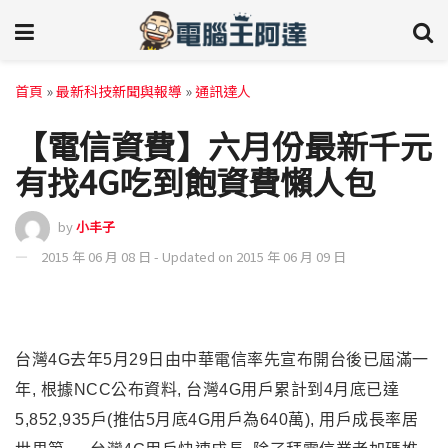
首頁
»
最新科技新聞與報導
»
通訊達人
【電信資費】六月份最新千元
有找4G吃到飽資費懶人包
by
小丰子
2015 年 06 月 08 日 - Updated on 2015 年 06 月 09 日
台灣4G去年
5月29日由
中華電信率先宣布開台後已屆滿一
年, 根據NCC公布資料, 台灣4G用戶累計到4月底已達
5,852,935戶(推估5月底4G用戶為640萬), 用戶成長率居