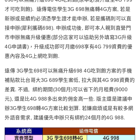
才可吃到飽). 遠傳電信
學生3G 698無痛轉4G方案, 若是
新辦或是續約必須憑學生證才能申辦, 若是攜碼則可以直
接申辦(犀利攜碼698). 申辦成功後, 即可
本人親到直營門
市申辦無痛升級優惠(部分店家可以協助另外填寫3G升級
4G申請書)，升級成功即可月繳698享有4G 799資費的優
惠內容及4G上網吃到飽
.
遠傳
3G學生698可以無痛升級698 4G吃到飽方案的手機
補貼款比台哥大3G 689學生案低, 拉大與其4G 998資費的
差異. 不過, 綁約期間(30個月)可以省下的月租費(9000
元), 還是比4G 988多出來的佣金高一些. 版主還是建議申
辦3G學生698轉4G方案比較划算. 若嫌麻煩或是有較多網
外語音需求, 建議優先申辦只有綁約24個月的4G 988.