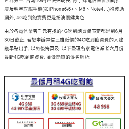
世界第一. 台灣4G用戶快速成長, 除了拜電信業者加碼推
、
、
廣及明星旗艦手機(如iPhone6/6+
M8
Note4…)推波助
瀾外, 4G吃到飽資費更是扮演關鍵角色.
由於各電信業者千元有找的4G吃到飽資費表定都是到6月
30日截止, 若想申辦電信三雄低價的4G吃到飽資費的人建
議早點出手, 以免後悔莫及. 以下整理各家電信業者六月份
最新4G吃到飽資費, 並做簡單的優劣解析: