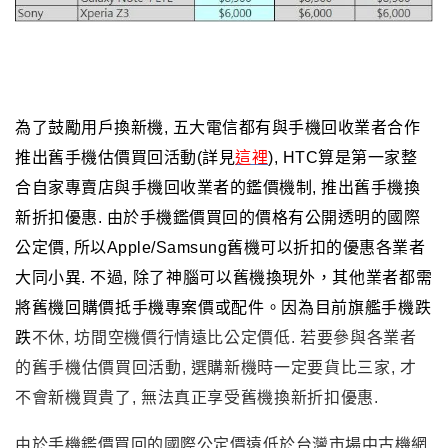
為了鼓勵用戶換新機, 五大電信都有與手機回收業者合作
推出舊手機估價買回活動(詳見
這裡
), HTC算是第一家整
合自家專賣店與
手機回收業者的鑑價機制, 推出舊手機換
新折扣優惠. 由於
手機鑑價買回的價格有公開透明的國際
公定價, 所以Apple/Samsung舊機可以折扣的優惠各業者
大同小異.
不過, 除了神腦可以舊機換現外，其他業者都需
將舊機回購價抵手機專案價或配件。因為目前旗艦手機跌
跌
不休, 坊間空機價行情遠比公定價低. 若要參與各業者
的
舊手機估價買回活動, 選購新機時一定要貨比三家, 才
不會新機買貴了, 無法真正享受舊機換新折扣優惠.
由於手機鑑價買回的國際公定價遠低於台灣市場中古機網