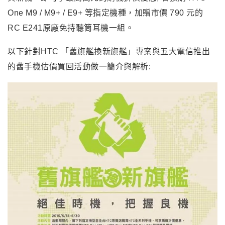
One M9 / M9+ / E9+ 等指定機種，加贈市價 790 元的
RC E241原廠免持聽筒耳機一組。
以下針對
HTC
「舊旗艦換新旗艦」專案與五大電信推出
的
舊手機估價買回活動做一簡介與解析: