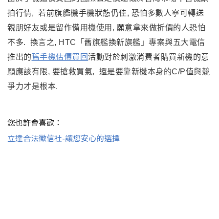
拍行情, 若
前旗艦機
手機狀態仍佳, 恐怕多數人寧可轉送
親朋好友或是留作備用機使用, 願意拿來做折價的人恐怕
不多. 換言之, HTC
「舊旗艦換新旗艦」專案與五大電信
推出的
舊手機估價買回
活動對於刺激消費者購買新機的意
願應該有限, 要搶救買氣, 還是要靠新機本身的C/P值與競
爭力才是根本.
您也許會喜歡：
立達合法徵信社-讓您安心的選擇