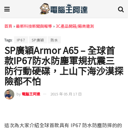
首頁
»
最新科技新聞與報導
»
3C產品開箱/廠商邀測
Tags:
IP67
SP廣穎
防水
SP廣穎Armor A65 – 全球首
款IP67防水防塵軍規抗震三
防行動硬碟，上山下海沙漠探
險都不怕
by
電腦王阿達
2015 年 05 月 17 日
這次為大家介紹全球首款具有 IP67 防水防塵防摔的的