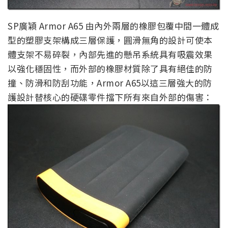
SP廣穎 Armor A65 由內外兩層的橡膠包覆中間一體成
型的塑膠支架構成三層保護，圓滑無角的設計可使本
體支架不易碎裂，內部先進的懸吊系統具有吸震效果
以強化穩固性，而外部的橡膠材質除了具有絕佳的防
撞、防滑和防刮功能，Armor A65以這三層強大的防
護設計替核心的硬碟零件擋下所有來自外部的傷害：