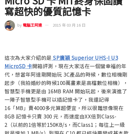
Micro SD 卡 MIT終身保固讀
寫超快的優質記憶卡
by
電腦王阿達
2015 年 03 月 16 日
這次為大家介紹的是
SP廣穎 Superior UHS-I U3
MicroSD 卡
開箱評測，現在大家活在一個蠻幸福的年
代，想當年阿達剛開始玩 3C產品的時候，數位相機剛
起步（我拍婚紗的時候100萬畫素是高檔數位相機），
智慧型手機更是由 16MB RAM 開始玩起，後來演進了
一陣子智慧型手機可以插記憶卡了，我還記得
16「MB」賣4000多元算超便宜，所以很難想像現在
8GB 記憶卡只賣 300 元，而速度由XX倍到Class-
2（以前的1倍等於150KB/s，而Class1；每往上一級
就是增加 1 MB/s）到現在 C10 都已經快要變成基本款